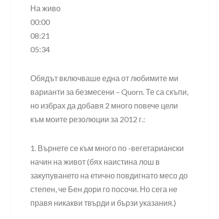
На живо
00:00
08:21
05:34
Обядът включваше една от любимите ми
варианти за безмесени – Quorn. Те са скъпи,
но избрах да добавя 2 много повече цели
към моите резолюции за 2012 г.:
1. Върнете се към много по -вегетариански
начин на живот (бях наистина лош в
закупуването на етично повдигнато месо до
степен, че Бен дори го посочи. Но сега не
правя никакви твърди и бързи указания.)