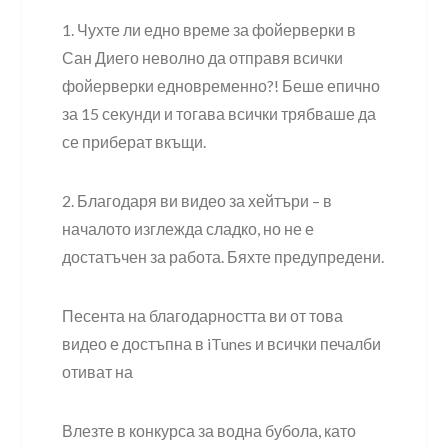
1. Чухте ли едно време за фойерверки в
Сан Диего неволно да отправя всички
фойерверки едновременно?! Беше епично
за 15 секунди и тогава всички трябваше да
се приберат вкъщи.
2. Благодаря ви видео за хейтъри – в
началото изглежда сладко, но не е
достатъчен за работа. Бяхте предупредени.
Песента на благодарността ви от това
видео е достъпна в iTunes и всички печалби
отиват на
Влезте в конкурса за водна бубола, като