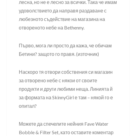
лесна, но не е лесно за всички. Така че имам
удоволствието да направя раздаване с
любезното съдействие на магазина на
отвореното небе на Bethenny.
Първо, мога ли просто да кажа, че обичам
Бетини? защото го правя. (източник)
Наскоро тя отвори собствения си магазин
за отворено небе с някои от своите
продукти и други любими неща. Линията й
за формата на SkinnyGirl е там – някой го е
опитал?
Можете да спечелите нейния Fave Water
Bobble & Filter Set, като оставите коментар