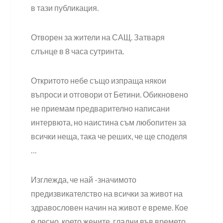
в тази публикация.
Отворен за жители на САЩ. Затваря
слънце в 8 часа сутринта.
Откритото небе също изпраща някои
въпроси и отговори от Бетини. Обикновено
не приемам предварително написани
интервюта, но наистина съм любопитен за
всички неща, така че реших, че ще споделя
…
Изглежда, че най -значимото
предизвикателство на всички за живот на
здравословен начин на живот е време. Кое
е лесно, което жените, гладни във времето,