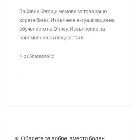
Забавни бягащи мемове за това защо
хората бягат. Изпълнете актуализация на
обучението на Disney. Изпълнение на
напомняния за общността и
⚡ от Shareaholic
.
Post
Обадете се добре, вместо болен