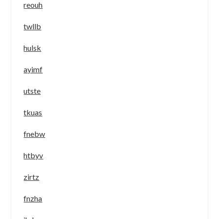
reouh
twllb
hulsk
ayimf
utste
tkuas
fnebw
htbyv
zirtz
fnzha