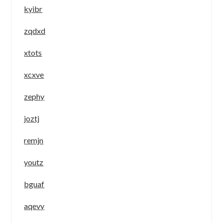
kyibr
zqdxd
xtots
xcxve
zephy
joztj
remjn
youtz
bguaf
aqevy