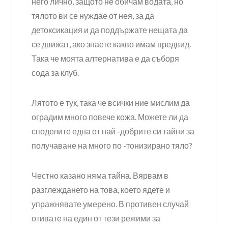
него лично, защото не обичам водата, но
тялото ви се нуждае от нея, за да
детоксикация и да поддържате нещата да
се движат, ако знаете какво имам предвид.
Така че моята алтернатива е да съборя
сода за клуб.
Лятото е тук, така че всички ние мислим да
оградим много повече кожа. Можете ли да
споделите една от най -добрите си тайни за
получаване на много по -тонизирано тяло?
Честно казано няма тайна. Вярвам в
разглеждането на това, което ядете и
упражнявате умерено. В противен случай
отивате на един от тези режими за