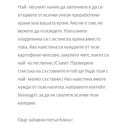
Най -лесният начин да започнете е да се
отървете от всички онези преработени
храни във вашата кухня. Ако не е там, не
можете да го изядете. Напълнете
хладилника си с истинска храна вместо
това. Ако наистина се нуждаете от тези
картофени чипсове, закупете чипс, които са
най -естествени. (Съвет: Проверете
списъка на съставките и той ще бъде този с
най -малко съставки.) Ако наистина имате
нужда от тази напитка, направете коктейл
Skinnygirl, за да не сваляте всички тези
калории.
Още забавни петък fideos!