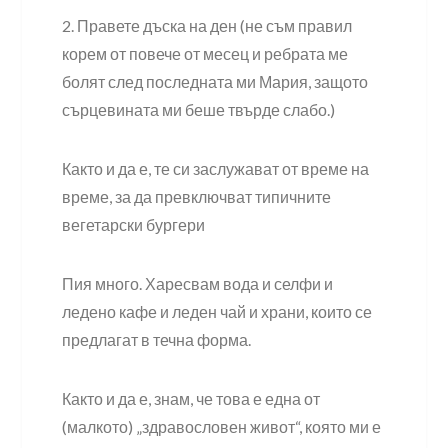
2. Правете дъска на ден (не съм правил
корем от повече от месец и ребрата ме
болят след последната ми Мария, защото
сърцевината ми беше твърде слабо.)
Както и да е, те си заслужават от време на
време, за да превключват типичните
вегетарски бургери
Пия много. Харесвам вода и селфи и
ледено кафе и леден чай и храни, които се
предлагат в течна форма.
Както и да е, знам, че това е една от
(малкото) „здравословен живот“, която ми е