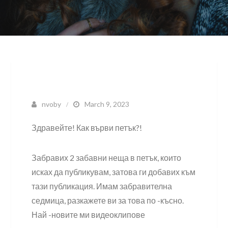
nvoby
March 9, 2023
Здравейте! Как върви петък?!
Забравих 2 забавни неща в петък, които
исках да публикувам, затова ги добавих към
тази публикация. Имам забравителна
седмица, разкажете ви за това по -късно.
Най -новите ми видеоклипове