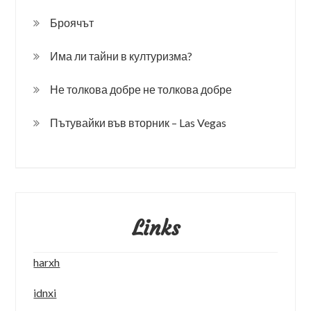
Броячът
Има ли тайни в културизма?
Не толкова добре не толкова добре
Пътувайки във вторник – Las Vegas
Links
harxh
idnxi