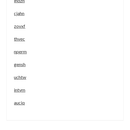
ihdzn
cjahn
zovxf
thvec
nperm
gensh
uchtw
intym
auciq