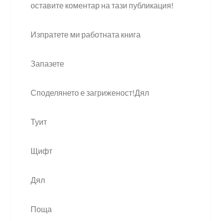
оставите коментар на тази публикация!
Изпратете ми работната книга
Запазете
Споделянето е загриженост!Дял
Туит
Щифт
Дял
Поща