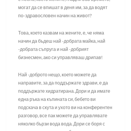
могат да се впишат в деня им, за да водят
по-здравословен начин на живот?
Това, което казвам на жените, е, че няма
начин да бъдеш най -добрата майка, най
-добрата съпруга и най -добрият
бизнесмен, ако си управляваш дрипав!
Най -доброто нещо, което можете да
направите, за да поддържате здрави, е да
поддържате хидратирана. Дори и да имате
една ръка на къпината си, бебето ви
подскача в скута и ухото ви на конферентен
разговор, все пак можете да управлявате
няколко бързи вода вода. Дори се боря с