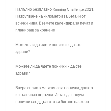
Напълно безплатно Running Challenge 2021.
Натрупване на километри за бегачи от
всички нива. Вземете календара за печат и
планиращ за хранене
Можете ли да ядете понички и да сте
здрави?
Можете ли да ядете понички и да сте
здрави?
Вчера спрях в магазина за понички, докато
изпълнявах поръчки. Исках да получа
понички след дългото си бягане наскоро