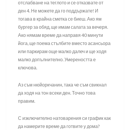
отслабване на теглото и се отказвате от
ден 4. Не можете да го поддържате! И
тогава в крайна сметка се биеш. Ако ям
бургер за обяд, ще имам салата за вечеря.
Ако нямам време да направя 40 минути
йога, ще поема стълбите вместо асансьора
или паркирам още малко далеч и ще ходя
малко допълнително. Умереността е
ключова.
Аз съм нюйоркчанин, така че съм свикнал
да ходя на тон всеки ден. Точно това
правим.
С изключително натоварения си график как
да намерите време да готвите у дома?