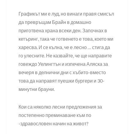
Графикът ми е луд, но винаги правя смисъл
да превръщам Брайн в домашно
приготвена храна всеки ден. Започнах в
кетъринг, така че готвенето е това, което ми
харесва. И се кълна, че е лесно … стига да
го улесните. Не казвайте, че ще направите
говеждо Уелингтън и изпечена Аляска за
вечеря в делнични дни с хъбито-вместо
това да направят пуешки бургери и 30-
минутни брауни.
Кои са няколко лесни предложения за
постепенно преминаване към по
-здравословен начин на живот?