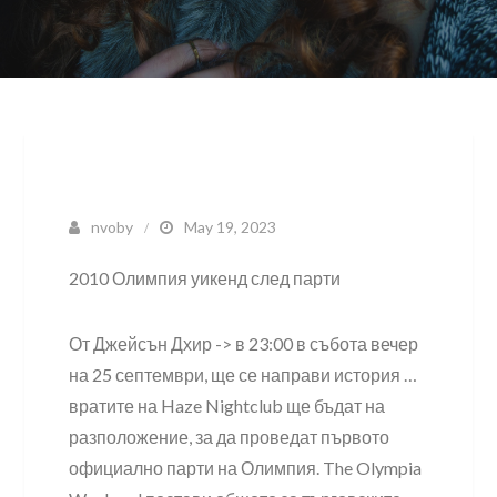
nvoby
May 19, 2023
2010 Олимпия уикенд след парти
От Джейсън Дхир -> в 23:00 в събота вечер
на 25 септември, ще се направи история …
вратите на Haze Nightclub ще бъдат на
разположение, за да проведат първото
официално парти на Олимпия. The Olympia