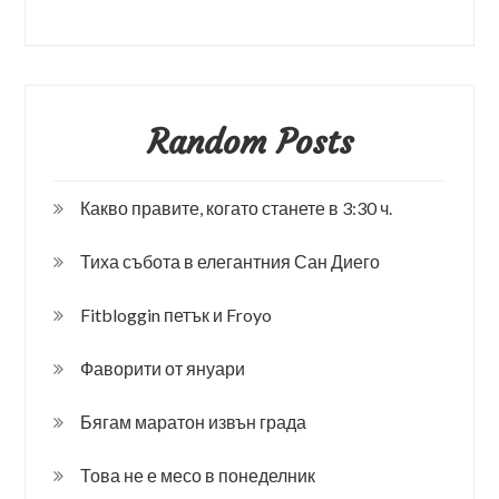
Random Posts
Какво правите, когато станете в 3:30 ч.
Тиха събота в елегантния Сан Диего
Fitbloggin петък и Froyo
Фаворити от януари
Бягам маратон извън града
Това не е месо в понеделник