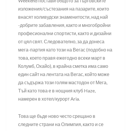
Weekend постави общото за търговските
изложения/състезания на пазарите, които
внасят холивудски знаменитости, над най
-добрите забавления, както и многобройни
професионални спортисти, както и дизайни
от цял свят. Следователно, за да донеса
мега-партия като този на Вегас (подобно на
това, което правя ежегодно всеки март в
Колумб, Охайо), в крайна сметка има само
един сайт на лентата на Вегас, който може
да съдържа този голям мастодон от Мега,
Тъй като това е в нощния клуб Haze,
намерен в хотел/курорт Aria.
Това ще бъде ново често срещано в
следните страни на Олимпия, както и се