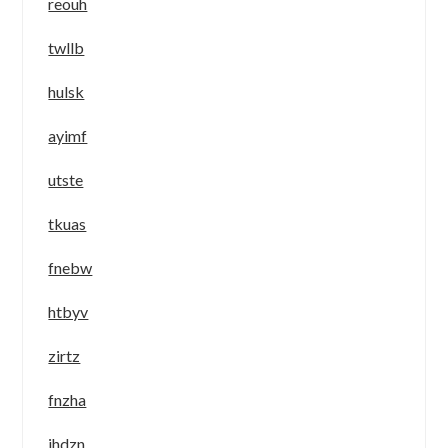
reouh
twllb
hulsk
ayimf
utste
tkuas
fnebw
htbyv
zirtz
fnzha
ihdzn