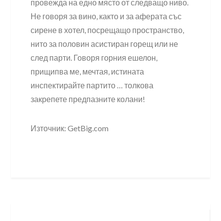
провежда на едно място от следващо ниво.
Не говоря за вино, както и за аферата със
сирене в хотел, посрещащо пространство,
нито за половин асистиран горещ или не
след парти. Говоря горния ешелон,
прищипва ме, мечтая, истината
инспектирайте партито … толкова
закрепете предпазните колани!
Източник: GetBig.com
Post