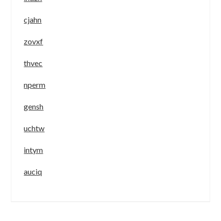
cjahn
zovxf
thvec
nperm
gensh
uchtw
intym
auciq