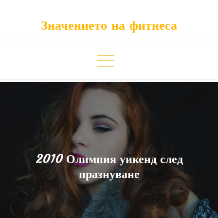
Skip
to
Значението на фитнеса
content
2010 Олимпия уикенд след
празнуване