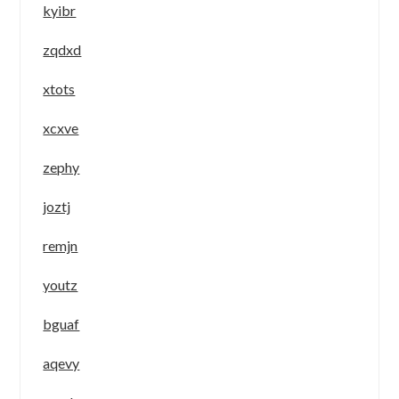
kyibr
zqdxd
xtots
xcxve
zephy
joztj
remjn
youtz
bguaf
aqevy