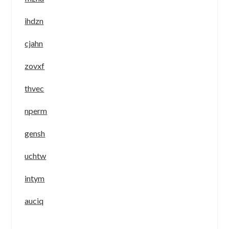
ihdzn
cjahn
zovxf
thvec
nperm
gensh
uchtw
intym
auciq