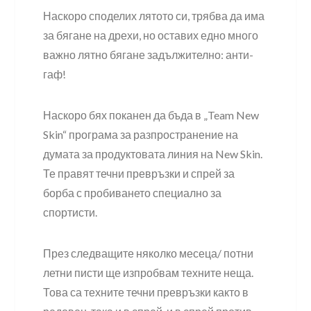
Наскоро споделих лятото си, трябва да има
за бягане на дрехи, но оставих едно много
важно лятно бягане задължително: анти-
гаф!
Наскоро бях поканен да бъда в „Team New
Skin“ програма за разпространение на
думата за продуктовата линия на New Skin.
Те правят течни превръзки и спрей за
борба с пробиването специално за
спортисти.
През следващите няколко месеца/ потни
летни писти ще изпробвам техните неща.
Това са техните течни превръзки както в