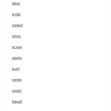
idnxi
kyibr
zqdxd
xtots
xcxve
zephy
joztj
remjn
youtz
bguaf