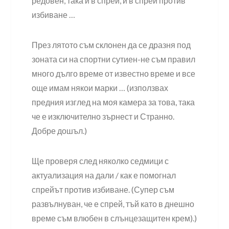
редовен, така и в спрей, и в спрей против
избиване …
През лятото съм склонен да се дразня под
зоната си на спортни сутиен-не съм правил
много дълго време от известно време и все
още имам някои марки … (използвах
предния изглед на моя камера за това, така
че е изключително зърнест и Странно.
Добре дошъл.)
Ще проверя след няколко седмици с
актуализация на дали / как е помогнал
спрейът против избиване. (Супер съм
развълнуван, че е спрей, тъй като в днешно
време съм влюбен в слънцезащитен крем).)