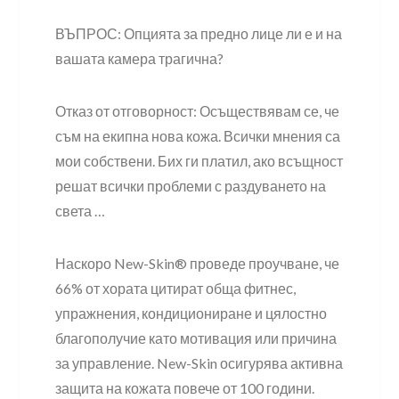
ВЪПРОС: Опцията за предно лице ли е и на
вашата камера трагична?
Отказ от отговорност: Осъществявам се, че
съм на екипна нова кожа. Всички мнения са
мои собствени. Бих ги платил, ако всъщност
решат всички проблеми с раздуването на
света …
Наскоро New-Skin® проведе проучване, че
66% от хората цитират обща фитнес,
упражнения, кондициониране и цялостно
благополучие като мотивация или причина
за управление. New-Skin осигурява активна
защита на кожата повече от 100 години.