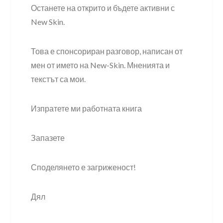
Останете на открито и бъдете активни с
New Skin.
Това е спонсориран разговор, написан от
мен от името на New-Skin. Мненията и
текстът са мои.
Изпратете ми работната книга
Запазете
Споделянето е загриженост!
Дял