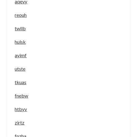
aqevy
reouh
twllb
hulsk
ayimf
utste
tkuas
fnebw
htbyv
zirtz
fnzha