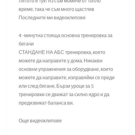
Лятото е тук! Аз съм момиче от топло
време, така че съм много щастлив
Последните ми видеоклипове
4 -минутна стояща основна тренировка за
бегачи
СТАНДАНЕ НА АБС тренировка, която
можете да направите у дома. Никакви
основни упражнения за оборудване, които
можете да направите, изправяйки се преди
или след бягане. Бързи уроци за 5
тренировки се движат за силно ядро ​​и да
предизвикат баланса ви.
Още видеоклипове