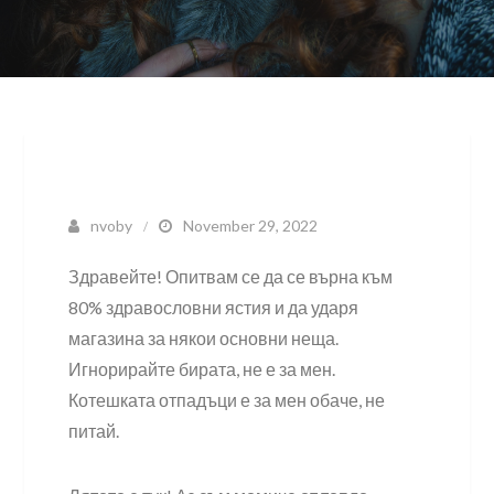
nvoby
November 29, 2022
Здравейте! Опитвам се да се върна към
80% здравословни ястия и да ударя
магазина за някои основни неща.
Игнорирайте бирата, не е за мен.
Котешката отпадъци е за мен обаче, не
питай.