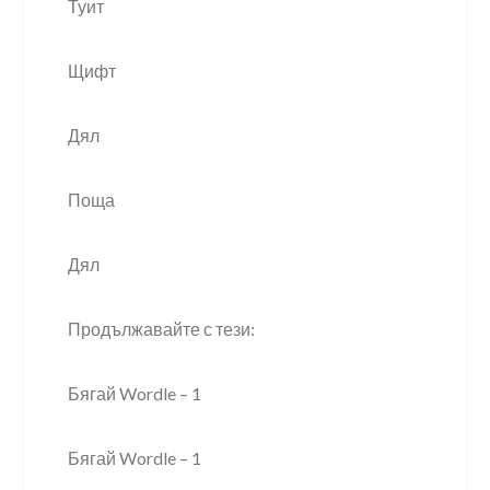
Туит
Щифт
Дял
Поща
Дял
Продължавайте с тези:
Бягай Wordle – 1
Бягай Wordle – 1