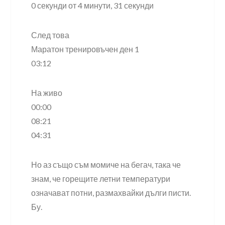
0 секунди от 4 минути, 31 секунди
След това
Маратон тренировъчен ден 1
03:12
На живо
00:00
08:21
04:31
Но аз също съм момиче на бегач, така че
знам, че горещите летни температури
означават потни, размахвайки дълги писти.
Бу.