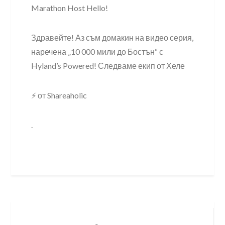
Marathon Host Hello!
Здравейте! Аз съм домакин на видео серия,
наречена „10 000 мили до Бостън“ с
Hyland’s Powered! Следваме екип от Хеле
⚡ от Shareaholic
.
Post