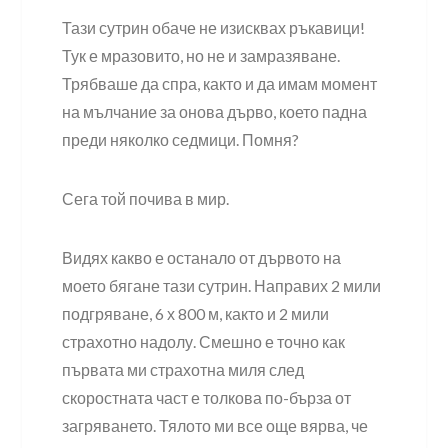
Тази сутрин обаче не изисквах ръкавици!
Тук е мразовито, но не и замразяване.
Трябваше да спра, както и да имам момент
на мълчание за онова дърво, което падна
преди няколко седмици. Помня?
Сега той почива в мир.
Видях какво е останало от дървото на
моето бягане тази сутрин. Направих 2 мили
подгряване, 6 х 800 м, както и 2 мили
страхотно надолу. Смешно е точно как
първата ми страхотна миля след
скоростната част е толкова по-бърза от
загряването. Тялото ми все още вярва, че