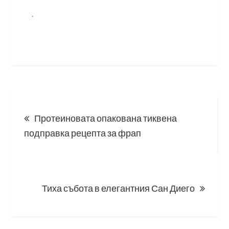
.
Post
Протеиновата опакована тиквена
navigation
подправка рецепта за фрап
Тиха събота в елегантния Сан Диего