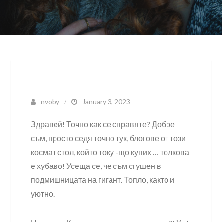
nvoby
January 3, 2023
Здравей! Точно как се справяте? Добре
съм, просто седя точно тук, блогове от този
космат стол, който току -що купих … толкова
е хубаво! Усеща се, че съм сгушен в
подмишницата на гигант. Топло, както и
уютно.