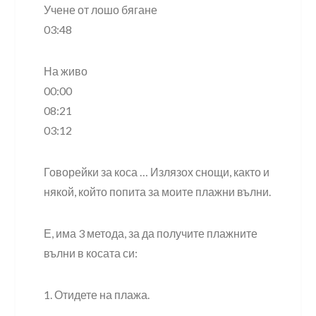
Учене от лошо бягане
03:48
На живо
00:00
08:21
03:12
Говорейки за коса … Излязох снощи, както и
някой, който попита за моите плажни вълни.
Е, има 3 метода, за да получите плажните
вълни в косата си:
1. Отидете на плажа.