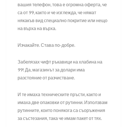
вашия телефон, това е огромна оферта, че
са от 99, както и че изглежда, че нямат
някакъв вид специално покритие или нещо
на върха на върха.
Изчакайте. Става по-добре.
Забелязах чифт ръкавици на хлабина на
99! Да, магазинът за долари има
разстояние от разчистване.
И те имаха техническите пръсти, както и
имаха две опаковки от рутинни. Използвам
рутинните, които понякога са съоръжения
за състезания, така че имам пакет от тях.