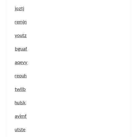
joztj
remjn
youtz
bguaf
aqevy
reouh
twllb
hulsk
ayimf
utste