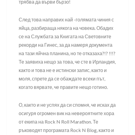
трябва да върви бързо!
След това направих най -голямата чиния с
яйца, разбираща някога на човека. Обадих
се на Службата за Книгата на Световните
рекорди на Гинес, за да намеря документа
на тази яйчна планина, но те отказаха?!? !!!?
Те заявиха нещо за това, че сте в Ирландия,
както и това не е истински запис, както и
моля, спрете да се обаждате всеки път,
когато вярвате, че правите нещо готино.
О, както и не успях да си спомня, че исках да
осигуря огромен вик на невероятните хора
от екипа на Rock N Roll Marathon. Те
ръководят програмата Rock N Blog, както и