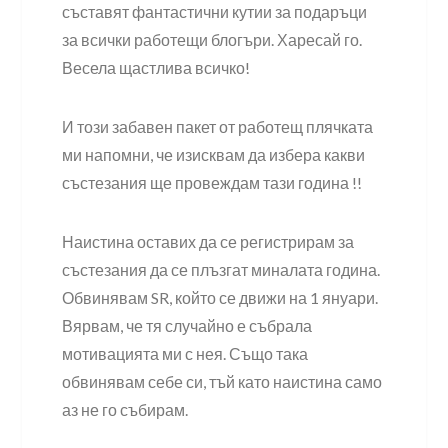
съставят фантастични кутии за подаръци
за всички работещи блогъри. Харесай го.
Весела щастлива всичко!
И този забавен пакет от работещ плячката
ми напомни, че изисквам да избера какви
състезания ще провеждам тази година !!
Наистина оставих да се регистрирам за
състезания да се плъзгат миналата година.
Обвинявам SR, който се движи на 1 януари.
Вярвам, че тя случайно е събрала
мотивацията ми с нея. Също така
обвинявам себе си, тъй като наистина само
аз не го събирам.