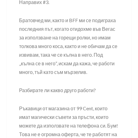
Направих #3.
Братовчед ми, както и BFF ми се подиграха
последния път, когато отидохме във Вегас
за използване на горещи ролки, но имам
толкова много коса, както и не обичам да се
извивам, така че се кълна в него. Под
„кълна се в него“, искам да кажа, че работи
много, тъй като съм мързелив.
Разбирате ли какво друго работи?
Ръкавици от магазина от 99 Cent, които
имат магически съвети за пръсти, които
можете да използвате на телефона си. Бум!
Това не е огромна оферта, че те работят на