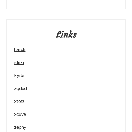
Links
harxh
idnxi
kyibr
zqdxd
xtots
xcxve
zephy