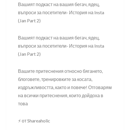
Вашият подкаст на вашия бегач, ядец,
въпроси за посетители- История на Insta
(Jan Part 2)
Вашият подкаст на вашия бегач, ядец,
въпроси за посетители- История на Insta
(Jan Part 2)
Вашите притеснения относно бягането,
блоговете, тренировките за косата,
издръжливостта, както и повече! Отговарям
на всички притеснения, които дойдоха в
това
⚡ от Shareaholic