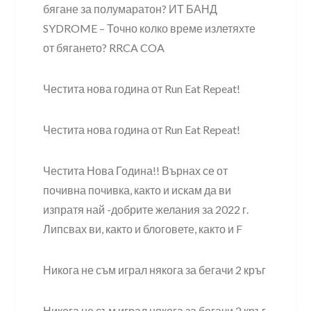
бягане за полумаратон? ИТ БАНД
SYDROME – Точно колко време излетяхте
от бягането? RRCA COA
Честита нова година от Run Eat Repeat!
Честита нова година от Run Eat Repeat!
Честита Нова Година!! Върнах се от
почивна почивка, както и искам да ви
изпратя най -добрите желания за 2022 г.
Липсвах ви, както и блоговете, както и F
Никога не съм играл някога за бегачи 2 кръг
Никога не съм играл някога за бегачи 2 кръг