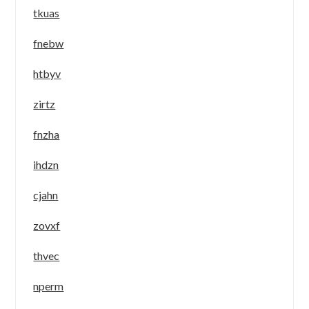
tkuas
fnebw
htbyv
zirtz
fnzha
ihdzn
cjahn
zovxf
thvec
nperm