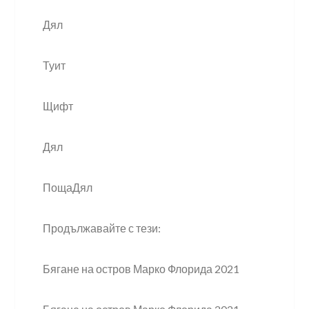
Дял
Туит
Щифт
Дял
ПощаДял
Продължавайте с тези:
Бягане на остров Марко Флорида 2021