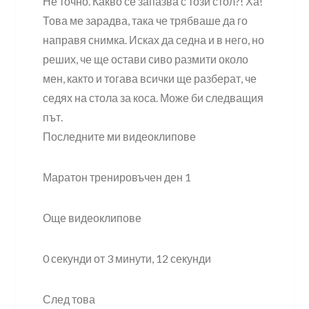
Не точно. Какво се запазва с този стол?! Ха!
Това ме зарадва, така че трябваше да го
направя снимка. Исках да седна и в него, но
реших, че ще остави сиво размити около
мен, както и тогава всички ще разберат, че
седях на стола за коса. Може би следващия
път.
Последните ми видеоклипове
Маратон тренировъчен ден 1
Още видеоклипове
0 секунди от 3 минути, 12 секунди
След това