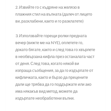
2. Извийте го с къдряне на желязо в
плажния стил на вълната (далеч от лицето
ви, разхлабени, както и го разклатете)
3. Използвайте горещи ролки предната
вечер (вижте ме на NYE), оплетете го,
докато бягате, както и след това го хвърлете
в необвързана кифла през останалата част
от деня. След това, когато някой ви
изпраща съобщения, за да го издърпате от
кифличката, както и бързо да прецените
дали ще трябва да го поддържате или ако
има някакъв вид метод, можете да
издърпате необработени вълни.