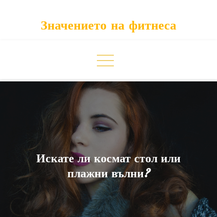
Skip
to
Значението на фитнеса
content
Искате ли космат стол или
плажни вълни?