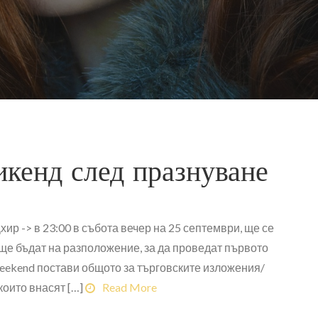
кенд след празнуване
р -> в 23:00 в събота вечер на 25 септември, ще се
 ще бъдат на разположение, за да проведат първото
eekend постави общото за търговските изложения/
които внасят […]
Read More