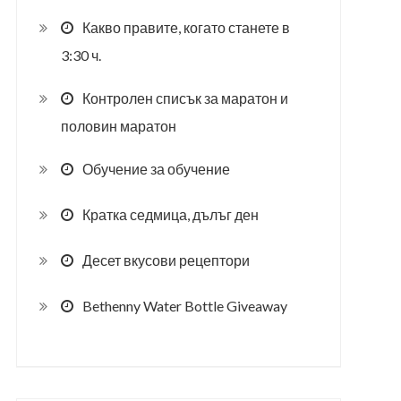
Какво правите, когато станете в
3:30 ч.
Контролен списък за маратон и
половин маратон
Обучение за обучение
Кратка седмица, дълъг ден
Десет вкусови рецептори
Bethenny Water Bottle Giveaway