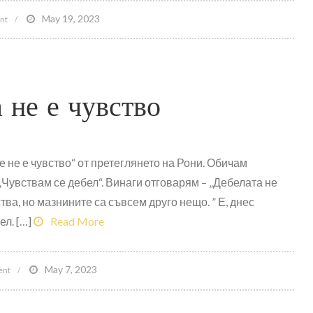
on
May 19, 2023
nt
2010
Олимпия
уикенд
 не е чувство
след
празнуване
е не е чувство“ от претеглянето на Рони. Обичам
 „Чувствам се дебел“. Винаги отговарям – „Дебелата не
ства, но мазнините са съвсем друго нещо. ” Е, днес
л. […]
Read More
on
May 7, 2023
nt
Дебелата
не