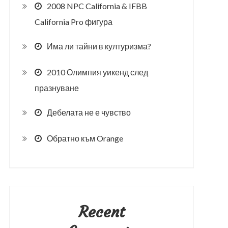
2008 NPC California & IFBB
California Pro фигура
Има ли тайни в културизма?
2010 Олимпия уикенд след
празнуване
Дебелата не е чувство
Обратно към Orange
Recent