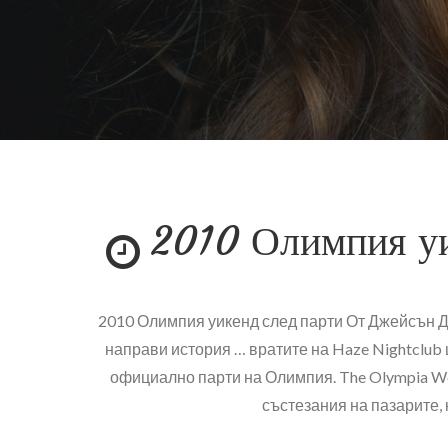
2010 Олимпия уи
2010 Олимпия уикенд след парти От Джейсън Дхи
направи история … вратите на Haze Nightclub
официално парти на Олимпия. The Olympia W
състезания на пазарите, 