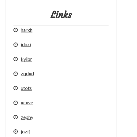
Links
harxh
idnxi
kyibr
zqdxd
xtots
xcxve
zephy
joztj