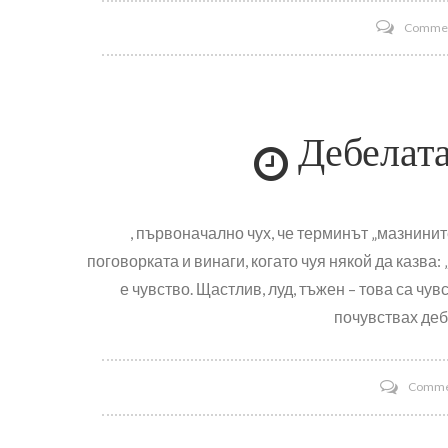
Comme
Дебелата
, първоначално чух, че терминът „мазнинит
поговорката и винаги, когато чуя някой да казва:
е чувство. Щастлив, луд, тъжен – това са чув
почувствах дебе
Comme