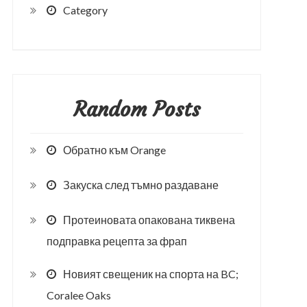
Category
Random Posts
Обратно към Orange
Закуска след тъмно раздаване
Протеиновата опакована тиквена
подправка рецепта за фрап
Новият свещеник на спорта на BC;
Coralee Oaks