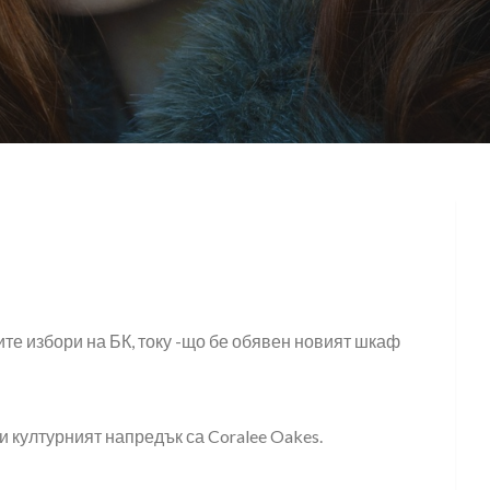
ите избори на БК, току -що бе обявен новият шкаф
и културният напредък са Coralee Oakes.