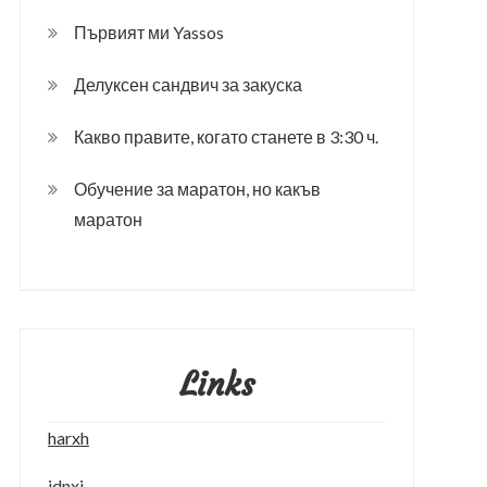
Първият ми Yassos
Делуксен сандвич за закуска
Какво правите, когато станете в 3:30 ч.
Обучение за маратон, но какъв
маратон
Links
harxh
idnxi