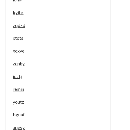
kyibr
zqdxd
xtots
xcxve
zephy
joztj
remjn
youtz
bguaf
aqevy