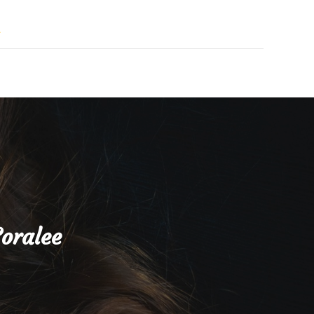
а
oralee