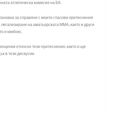
ната атлетическа комисия на БК.
становка за справяне с моите гласови притеснения
 легализиране на аматьорската ММА, както и други
о и кикбокс.
вещеник относно тези притеснения, както и ще
ък в тези дискусии.