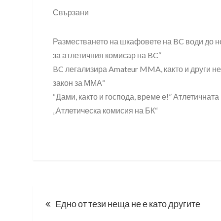
Свързани
Разместването на шкафовете на BC води до но
за атлетичния комисар на BC“
BC легализира Amateur MMA, както и други не-I
закон за ММА“
“Дами, както и господа, време е!” Атлетичната
„Атлетическа комисия на БК“
Post
Едно от тези неща не е като другите