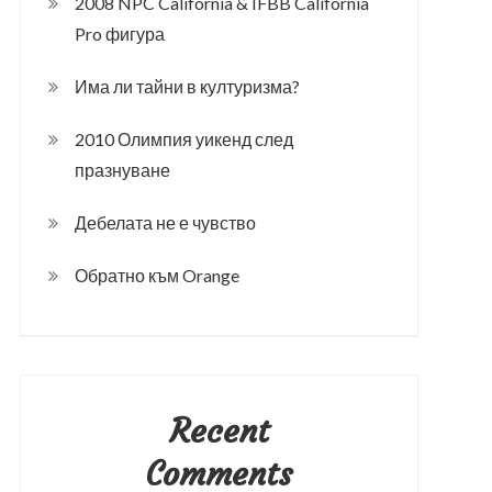
2008 NPC California & IFBB California
Pro фигура
Има ли тайни в културизма?
2010 Олимпия уикенд след
празнуване
Дебелата не е чувство
Обратно към Orange
Recent
Comments