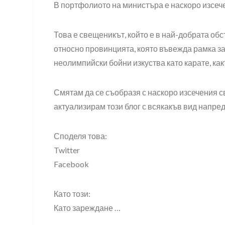
В портфолиото на министъра е наскоро изсече
Това е свещеникът, който е в най-добрата об
относно провинцията, която въвежда рамка за
неолимпийски бойни изкуства като карате, какт
Смятам да се съобразя с наскоро изсечения с
актуализирам този блог с всякакъв вид напред
Споделя това:
Twitter
Facebook
Като този:
Като зареждане …