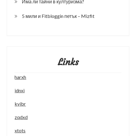
Има ли тайни в културизма?
5 мили и Fitbloggin петък – Mizfit
Links
harxh
idnxi
kyibr
zqdxd
xtots