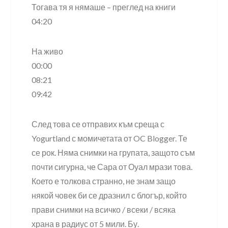
Тогава тя я нямаше – преглед на книги
04:20
На живо
00:00
08:21
09:42
След това се отправих към среща с
Yogurtland с момичетата от OC Blogger. Те
се рок. Няма снимки на групата, защото съм
почти сигурна, че Сара от Оуал мрази това.
Което е толкова странно, не знам защо
някой човек би се дразнил с блогър, който
прави снимки на всичко / всеки / всяка
храна в радиус от 5 мили. Бу.