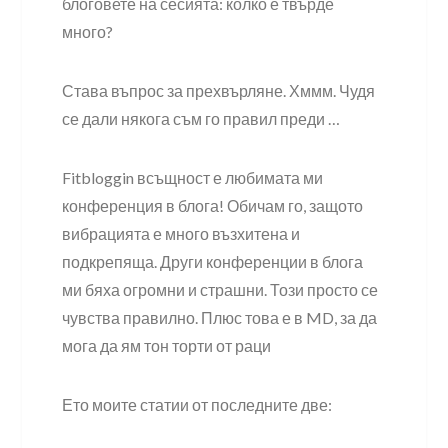
блоговете на сесията: колко е твърде
много?
Става въпрос за прехвърляне. Хммм. Чудя
се дали някога съм го правил преди …
Fitbloggin всъщност е любимата ми
конференция в блога! Обичам го, защото
вибрацията е много възхитена и
подкрепяща. Други конференции в блога
ми бяха огромни и страшни. Този просто се
чувства правилно. Плюс това е в MD, за да
мога да ям тон торти от раци
Ето моите статии от последните две: