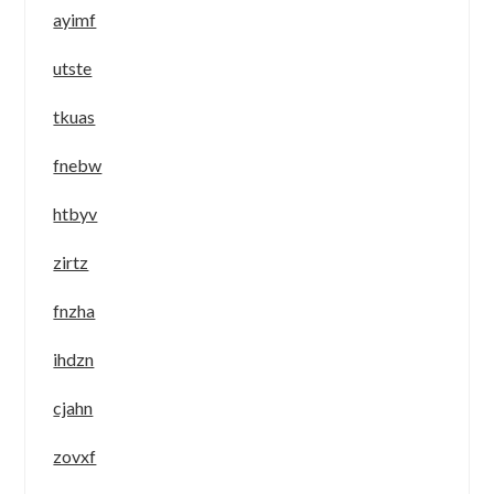
ayimf
utste
tkuas
fnebw
htbyv
zirtz
fnzha
ihdzn
cjahn
zovxf