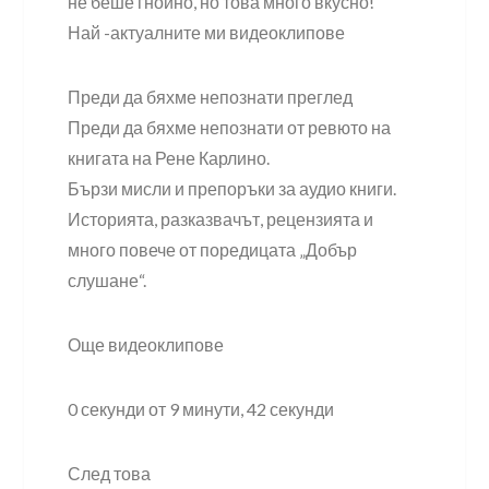
не беше гнойно, но това много вкусно!
Най -актуалните ми видеоклипове
Преди да бяхме непознати преглед
Преди да бяхме непознати от ревюто на
книгата на Рене Карлино.
Бързи мисли и препоръки за аудио книги.
Историята, разказвачът, рецензията и
много повече от поредицата „Добър
слушане“.
Още видеоклипове
0 секунди от 9 минути, 42 секунди
След това