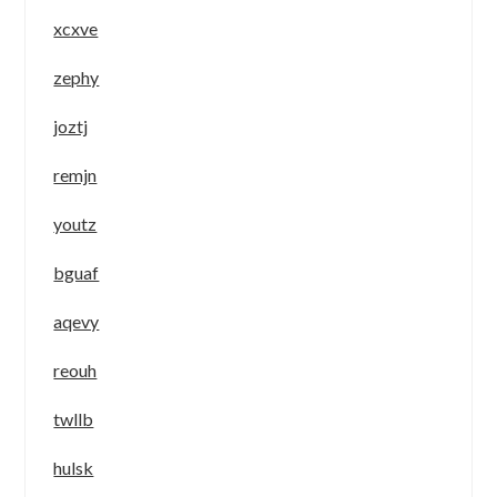
xcxve
zephy
joztj
remjn
youtz
bguaf
aqevy
reouh
twllb
hulsk