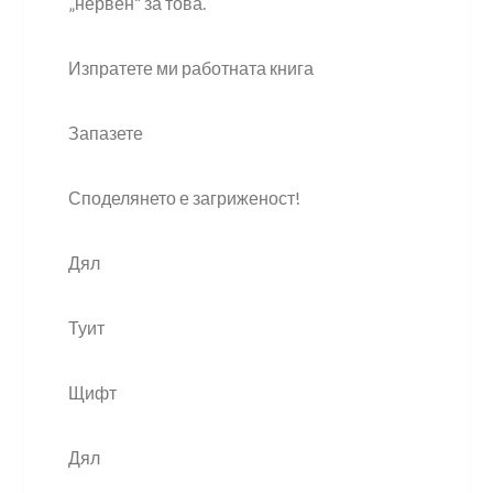
„нервен“ за това.
Изпратете ми работната книга
Запазете
Споделянето е загриженост!
Дял
Туит
Щифт
Дял