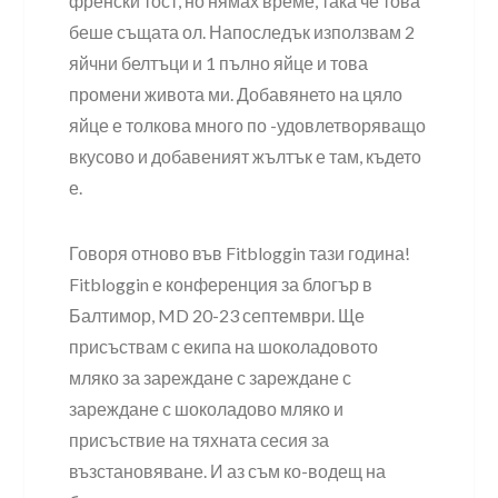
френски тост, но нямах време, така че това
беше същата ол. Напоследък използвам 2
яйчни белтъци и 1 пълно яйце и това
промени живота ми. Добавянето на цяло
яйце е толкова много по -удовлетворяващо
вкусово и добавеният жълтък е там, където
е.
Говоря отново във Fitbloggin тази година!
Fitbloggin е конференция за блогър в
Балтимор, MD 20-23 септември. Ще
присъствам с екипа на шоколадовото
мляко за зареждане с зареждане с
зареждане с шоколадово мляко и
присъствие на тяхната сесия за
възстановяване. И аз съм ко-водещ на