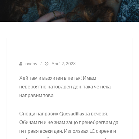
nvoby
April 2, 2023
Хей там и възхитен в петък! Имам
невероятно натоварен ден, така че нека
направим това
Снощи направих Quesadillas за вечеря.
Обичам ги и не знам защо пренебрегвам да
ги правя всеки ден. Използвах LC сирене и