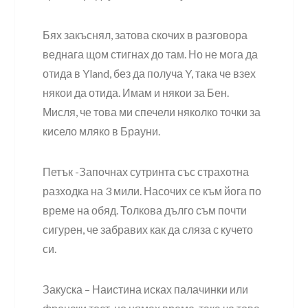
Бях закъснял, затова скочих в разговора
веднага щом стигнах до там. Но не мога да
отида в Yland, без да получа Y, така че взех
някои да отида. Имам и някои за Бен.
Мисля, че това ми спечели няколко точки за
кисело мляко в Брауни.
Петък -Започнах сутринта със страхотна
разходка на 3 мили. Насочих се към йога по
време на обяд. Толкова дълго съм почти
сигурен, че забравих как да сляза с кучето
си.
Закуска – Наистина исках палачинки или