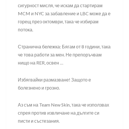
сигурност мисля, че искам да стартирам
MCM и NYC за забавление и LBC може да е
горещ през октомври, така че избирам
потока.
Странична бележка: Бягам от 8 години, така
че това работи за мен. Не препоръчвам
нищо на RER, освен …
Избягвайки размазване! Защото е
болезнено и грозно.
Аз съм на Team New Skin, така че използвах
спрея против извличане на дългите си
писти и състезания.