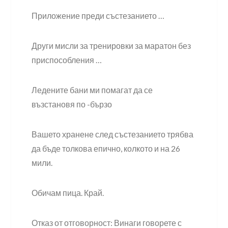
Приложение преди състезанието …
Други мисли за тренировки за маратон без
приспособления …
Ледените бани ми помагат да се
възстановя по -бързо
Вашето хранене след състезанието трябва
да бъде толкова епично, колкото и на 26
мили.
Обичам пица. Край.
Отказ от отговорност: Винаги говорете с