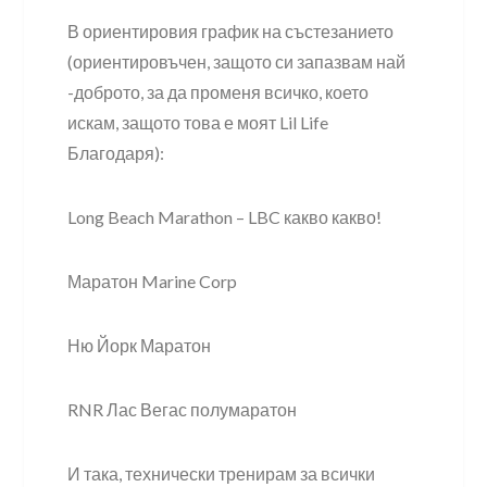
В ориентировия график на състезанието
(ориентировъчен, защото си запазвам най
-доброто, за да променя всичко, което
искам, защото това е моят Lil Life
Благодаря):
Long Beach Marathon – LBC какво какво!
Маратон Marine Corp
Ню Йорк Маратон
RNR Лас Вегас полумаратон
И така, технически тренирам за всички