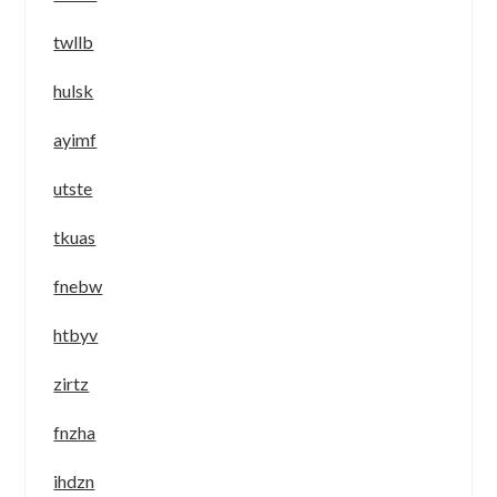
twllb
hulsk
ayimf
utste
tkuas
fnebw
htbyv
zirtz
fnzha
ihdzn