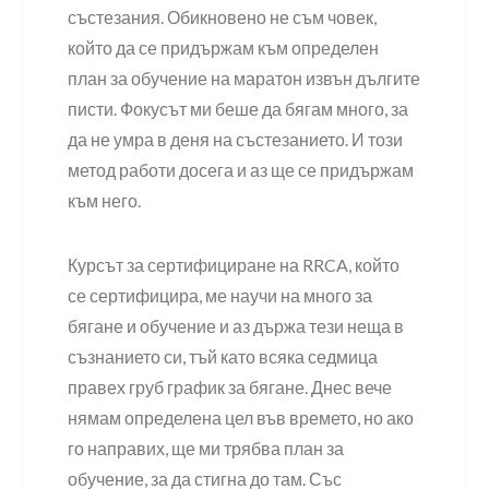
състезания. Обикновено не съм човек,
който да се придържам към определен
план за обучение на маратон извън дългите
писти. Фокусът ми беше да бягам много, за
да не умра в деня на състезанието. И този
метод работи досега и аз ще се придържам
към него.
Курсът за сертифициране на RRCA, който
се сертифицира, ме научи на много за
бягане и обучение и аз държа тези неща в
съзнанието си, тъй като всяка седмица
правех груб график за бягане. Днес вече
нямам определена цел във времето, но ако
го направих, ще ми трябва план за
обучение, за да стигна до там. Със