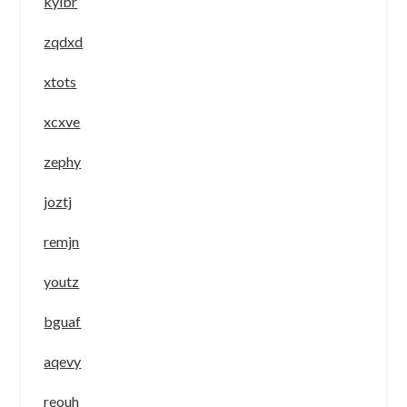
kyibr
zqdxd
xtots
xcxve
zephy
joztj
remjn
youtz
bguaf
aqevy
reouh