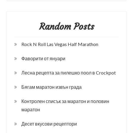
Random Posts
Rock N Roll Las Vegas Half Marathon
Фаворити от януари
Лесна рецепта за пилешко поол в Crockpot
Бягам маратон извън града
Контролен списък за маратон и половин
маратон
Десет вкусови рецептори