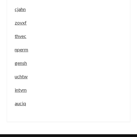
cjahn
zovxf
thvec
nperm
gensh
uchtw
intym
auciq