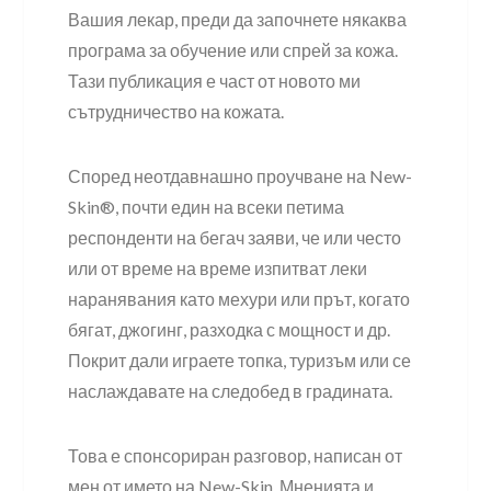
Вашия лекар, преди да започнете някаква
програма за обучение или спрей за кожа.
Тази публикация е част от новото ми
сътрудничество на кожата.
Според неотдавнашно проучване на New-
Skin®, почти един на всеки петима
респонденти на бегач заяви, че или често
или от време на време изпитват леки
наранявания като мехури или прът, когато
бягат, джогинг, разходка с мощност и др.
Покрит дали играете топка, туризъм или се
наслаждавате на следобед в градината.
Това е спонсориран разговор, написан от
мен от името на New-Skin. Мненията и