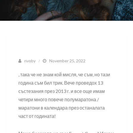
nvoby
November 25, 2022
, така че не знам кой мисля, че съм, но тази
година съм бил трик. Вече проведох 13
състезания през 2013 г. и все още имам
четири много повече полумаратона /
маратони в календара през останалата
част от годината!