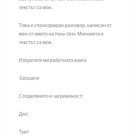
текстът са мои.
Това е спонсориран разговор, написан от
мен от името на New-Skin. Мненията и
текстът са мои.
Изпратете ми работната книга
Запазете
Споделянето е загриженост!
Дял
Туит