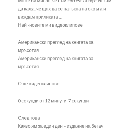
Може би мисля, че съм Forrest Gump? Искам
да кажа, че щях да се натъкна на окръга и
виждам приликата …
Най -новите ми видеоклипове
Американски преглед на книгата за
мръсотия
Американски преглед на книгата за
мръсотия
Още видеоклипове
0 секунди от 12 минути, 7 секунди
След това
Какво ям за един ден – издание на бегач